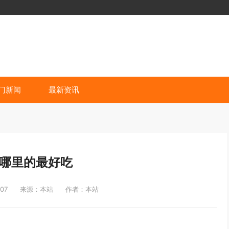
门新闻
最新资讯
哪里的最好吃
07
来源：本站
作者：本站