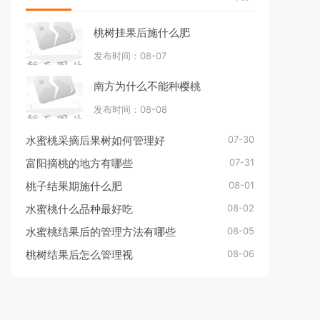
桃树挂果后施什么肥
发布时间：08-07
南方为什么不能种樱桃
发布时间：08-08
07-30
水蜜桃采摘后果树如何管理好
07-31
富阳摘桃的地方有哪些
08-01
桃子结果期施什么肥
08-02
水蜜桃什么品种最好吃
08-05
水蜜桃结果后的管理方法有哪些
08-06
桃树结果后怎么管理视