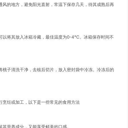
通风的地方，避免阳光直射，常温下保存几天，待其成熟后再
可以将其放入冰箱冷藏，最佳温度为0-4℃。冰箱保存时间不
将桃子清洗干净，去核后切片，放入密封袋中冷冻。冷冻后的
行烹饪或加工，以下是一些常见的食用方法
留其营养成分，又能享受鲜美的口感。