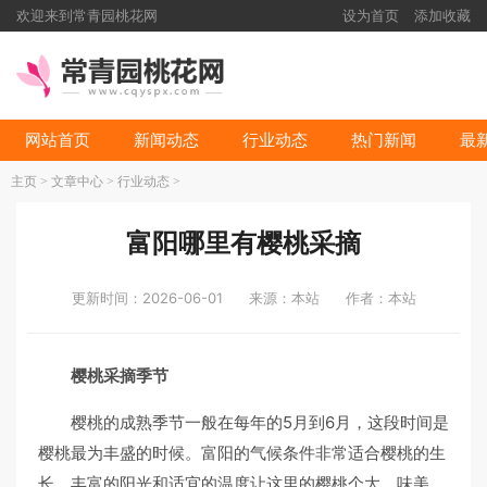
欢迎来到常青园桃花网
设为首页
添加收藏
网站首页
新闻动态
行业动态
热门新闻
最
主页
>
文章中心
>
行业动态
>
富阳哪里有樱桃采摘
更新时间：2026-06-01
来源：本站
作者：本站
樱桃采摘季节
樱桃的成熟季节一般在每年的5月到6月，这段时间是
樱桃最为丰盛的时候。富阳的气候条件非常适合樱桃的生
长，丰富的阳光和适宜的温度让这里的樱桃个大、味美。