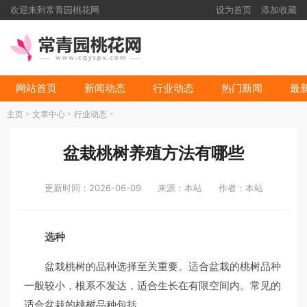
欢迎来到常青园桃花网
设为首页
添加收藏
网站首页
新闻动态
行业动态
热门新闻
最
主页
>
文章中心
>
行业动态
>
盆栽桃树养殖方法有哪些
更新时间：2026-06-09
来源：本站
作者：本站
选种
盆栽桃树的品种选择至关重要。适合盆栽的桃树品种
一般较小，根系不发达，适合生长在有限空间内。常见的
适合盆栽的桃树品种包括