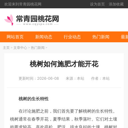
欢迎来到常青园桃花网
设为首页
添加收藏
网站首页
新闻动态
行业动态
热门新闻
最
主页
>
文章中心
>
热门新闻
>
桃树如何施肥才能开花
更新时间：2026-06-08
来源：本站
作者：本站
桃树的生长特性
在讨论施肥之前，我们首先要了解桃树的生长特性。
桃树通常在春季开花，夏季结果，秋季落叶。它们对土壤
的要求较高，喜欢疏松、肥沃、排水良好的土壤。桃树对