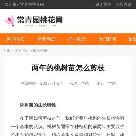
欢迎来到常青园桃花网
设为首页
添加收藏
网站首页
新闻动态
行业动态
热门新闻
最
主页
>
文章中心
>
最新资讯
>
两年的桃树苗怎么剪枝
更新时间：2025-11-24
来源：本站
作者：本站
桃树苗的生长特性
在了解如何剪枝之前，我们需要对桃树的生长特性有
一个基本的认识。桃树苗通常在种植后的前两年主要以生
长根系和树冠为主，植株的生长速度相对较快。此时，桃